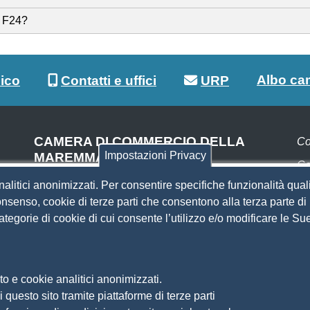
n F24?
Albo ca
lico
Contatti e uffici
URP
CAMERA DI COMMERCIO DELLA
Co
Impostazioni Privacy
MAREMMA E DEL TIRRENO
Co
SEDE DI LIVORNO
nalitici anonimizzati. Per consentire specifiche funzionalità quali
Pa
Piazza del Municipio, 48
nsenso, cookie di terze parti che consentono alla terza parte di p
(ingresso da Via del Porticciolo, 1)
 categorie di cookie di cui consente l’utilizzo e/o modificare le 
S
Centralino 0586 231.111
SEDE DI GROSSETO
Si
Am
Via F.lli Cairoli, 10
o e cookie analitici anonimizzati.
Ma
Centralino 0564 430.111
 questo sito tramite piattaforme di terze parti
Pr
Pec
cameradicommercio@pec.lg.camcom.it