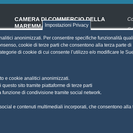
CAMERA DI COMMERCIO DELLA
Co
Impostazioni Privacy
MAREMMA E DEL TIRRENO
Co
SEDE DI LIVORNO
nalitici anonimizzati. Per consentire specifiche funzionalità quali
Pa
Piazza del Municipio, 48
nsenso, cookie di terze parti che consentono alla terza parte di p
(ingresso da Via del Porticciolo, 1)
 categorie di cookie di cui consente l’utilizzo e/o modificare le 
S
Centralino 0586 231.111
SEDE DI GROSSETO
Si
Am
Via F.lli Cairoli, 10
o e cookie analitici anonimizzati.
Ma
Centralino 0564 430.111
 questo sito tramite piattaforme di terze parti
Pr
Pec
cameradicommercio@pec.lg.camcom.it
a funzione di condivisione tramite social network.
So
Di
ocial e contenuti multimediali incorporati, che consentono alla te
Fe
Si