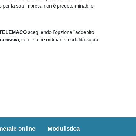
to per la sua impresa non è predeterminabile,
ite TELEMACO
scegliendo l'opzione "addebito
uccessivi
, con le altre ordinarie modalità sopra
merale online
Modulistica