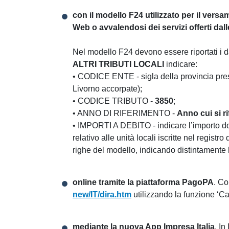
con il modello F24 utilizzato per il vers
Web o avvalendosi dei servizi offerti dal
Nel modello F24 devono essere riportati i dati
ALTRI TRIBUTI LOCALI
indicare:
• CODICE ENTE - sigla della provincia press
Livorno accorpate);
• CODICE TRIBUTO -
3850
;
• ANNO DI RIFERIMENTO -
Anno cui si r
• IMPORTI A DEBITO - indicare l’importo d
relativo alle unità locali iscritte nel regi
righe del modello, indicando distintamente
online tramite la piattaforma PagoPA
. Co
new/IT/dira.htm
utilizzando la funzione ‘C
mediante la nuova App Impresa Italia
. In