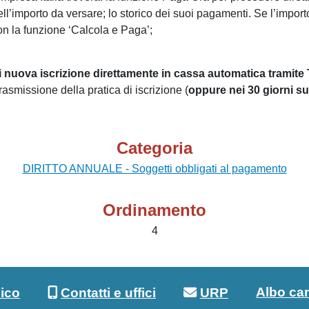
ll’importo da versare; lo storico dei suoi pagamenti. Se l’impor
n la funzione ‘Calcola e Paga’;
di nuova iscrizione direttamente in cassa automatica tram
rasmissione della pratica di iscrizione (
oppure nei 30 giorni s
Categoria
DIRITTO ANNUALE - Soggetti obbligati al pagamento
Ordinamento
4
Albo ca
lico
Contatti e uffici
URP