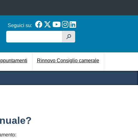
Seguici su:
Cerca
h
cipale
ppuntamenti
Rinnovo Consiglio camerale
nnuale?
gamento: