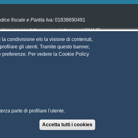
dice fiscale e Partita Iva:
01838690491
dice univoco fatturazione elettronica:
UFN1JE
 la condivisione e/o la visione di contenuti,
gare con PagoPA
rofilare gli utenti. Tramite questo banner,
Sue preferenze. Per vedere la Cookie Policy
eguici su
to web
ministrazione trasparente
ppa del sito
ivacy
cial Media Policy
chiarazione di accessibilità
rza parte di profilare l'utente.
edback accessibilità
ti tematici: Maremma e Tirreno Itinerari
Accetta tutti i cookies
Revoca il conse