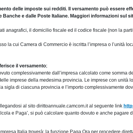
amento delle imposte sui redditi. Il versamento può essere eff
le Banche e dalle Poste Italiane. Maggiori informazioni sul si
 anagrafici, il domicilio fiscale ed il codice fiscale (non la part
o la cui Camera di Commercio è iscritta l’impresa o l’unità loca
iferisce il versamento
;
ovuto complessivamente dall’impresa calcolato come somma dell’
stro delle imprese della medesima provincia. Le imprese con unità 
 la sigla di ciascuna provincia e l’importo complessivamente do
llegandosi al sito dirittoannuale.camcom.it al seguente link
http
alcola e Paga’, si può calcolare quanto dovuto e anche pagare d
 Impresa Italia troverà: la funzione Paga Ora per procedere dire