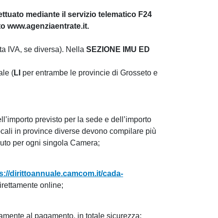
ettuato mediante il servizio telematico F24
to www.agenziaentrate.it.
ita IVA, se diversa). Nella
SEZIONE IMU ED
le (
LI
per entrambe le provincie di Grosseto e
importo previsto per la sede e dell’importo
locali in province diverse devono compilare più
vuto per ogni singola Camera;
s://dirittoannuale.camcom.it/cada-
irettamente online;
ttamente al pagamento, in totale sicurezza;