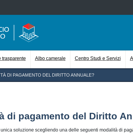
Salta al contenuto principale
Navigazione prin
 trasparente
Albo camerale
Centro Studi e Servizi
A
TÀ DI PAGAMENTO DEL DIRITTO ANNUALE?
à di pagamento del Diritto A
in unica soluzione scegliendo una delle seguenti modalità di pa