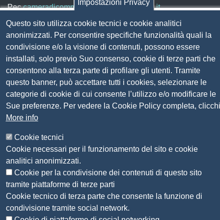
Impostazioni Privacy
Pec
cameradicommercio@pec.lg.camcom.it
Questo sito utilizza cookie tecnici e cookie analitici
anonimizzati. Per consentire specifiche funzionalità quali la
Codice fiscale e Partita Iva:
01838690491
condivisione e/o la visione di contenuti, possono essere
Codice univoco fatturazione elettronica:
UFN1JE
installati, solo previo Suo consenso, cookie di terze parti che
Pagare con PagoPA
consentono alla terza parte di profilare gli utenti. Tramite
questo banner, può accettare tutti i cookies, selezionare le
categorie di cookie di cui consente l’utilizzo e/o modificare le
Seguici su
Sue preferenze. Per vedere la Cookie Policy completa, clicch
More info
Sito web
Amministrazione trasparente
Cookie tecnici
Mappa del sito
Cookie necessari per il funzionamento del sito e cookie
Privacy
analitici anonimizzati.
Social Media Policy
Cookie per la condivisione dei contenuti di questo sito
Dichiarazione di accessibilità
tramite piattaforme di terze parti
Feedback accessibilità
Cookie tecnico di terza parte che consente la funzione di
Siti tematici: Maremma e Tirreno Itinerari
condivisione tramite social network.
Cookie di piattaforme di social networking