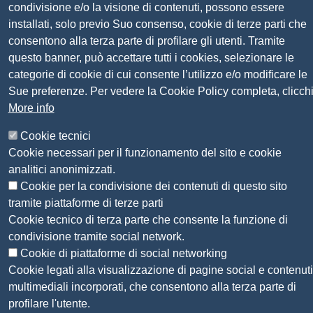
condivisione e/o la visione di contenuti, possono essere
Codice univoco fatturazione elettronica:
UFN1JE
installati, solo previo Suo consenso, cookie di terze parti che
consentono alla terza parte di profilare gli utenti. Tramite
Pagare con PagoPA
questo banner, può accettare tutti i cookies, selezionare le
categorie di cookie di cui consente l’utilizzo e/o modificare le
Seguici su
Sue preferenze. Per vedere la Cookie Policy completa, clicch
More info
Sito web
Amministrazione trasparente
Cookie tecnici
Mappa del sito
Cookie necessari per il funzionamento del sito e cookie
Privacy
analitici anonimizzati.
Social Media Policy
Cookie per la condivisione dei contenuti di questo sito
Dichiarazione di accessibilità
tramite piattaforme di terze parti
Feedback accessibilità
Cookie tecnico di terza parte che consente la funzione di
Siti tematici: Maremma e Tirreno Itinerari
condivisione tramite social network.
Cookie di piattaforme di social networking
© 2026 CAMERA DI COMMERCIO DELLA
Cookie legati alla visualizzazione di pagine social e contenuti
MAREMMA E DEL TIRRENO
multimediali incorporati, che consentono alla terza parte di
profilare l'utente.