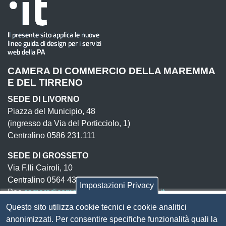
CAMERA DI COMMERCIO DELLA MAREMMA
E DEL TIRRENO
SEDE DI LIVORNO
Piazza del Municipio, 48
(ingresso da Via del Porticciolo, 1)
Centralino 0586 231.111
SEDE DI GROSSETO
Via F.lli Cairoli, 10
Centralino 0564 430.111
Impostazioni Privacy
Pec
cameradicommercio@pec.lg.camcom.it
Questo sito utilizza cookie tecnici e cookie analitici
anonimizzati. Per consentire specifiche funzionalità quali la
Codice fiscale e Partita Iva:
01838690491