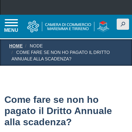
Salta al contenuto principale
h
MENU
HOME
NODE
COME FARE SE NON HO PAGATO IL DRITTO
ANNUALE ALLA SCADENZA?
Come fare se non ho
pagato il Dritto Annuale
alla scadenza?