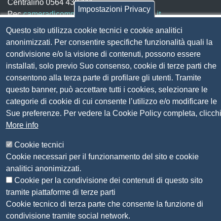
Centralino 0564 430.111
Impostazioni Privacy
Pec
cameradicommercio@pec.lg.camcom.it
Questo sito utilizza cookie tecnici e cookie analitici
anonimizzati. Per consentire specifiche funzionalità quali la
Codice fiscale e Partita Iva:
01838690491
condivisione e/o la visione di contenuti, possono essere
Codice univoco fatturazione elettronica:
UFN1JE
installati, solo previo Suo consenso, cookie di terze parti che
Pagare con PagoPA
consentono alla terza parte di profilare gli utenti. Tramite
questo banner, può accettare tutti i cookies, selezionare le
categorie di cookie di cui consente l’utilizzo e/o modificare le
Seguici su
Sue preferenze. Per vedere la Cookie Policy completa, clicch
More info
Sito web
Amministrazione trasparente
Cookie tecnici
Mappa del sito
Cookie necessari per il funzionamento del sito e cookie
Privacy
analitici anonimizzati.
Social Media Policy
Cookie per la condivisione dei contenuti di questo sito
Dichiarazione di accessibilità
tramite piattaforme di terze parti
Feedback accessibilità
Cookie tecnico di terza parte che consente la funzione di
Siti tematici: Maremma e Tirreno Itinerari
condivisione tramite social network.