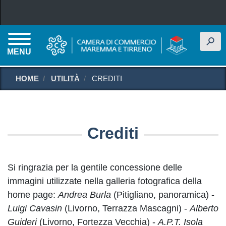
Salta al contenuto principale
h
MENU
HOME
UTILITÀ
CREDITI
Crediti
Si ringrazia per la gentile concessione delle
immagini utilizzate nella galleria fotografica della
home page:
Andrea Burla
(Pitigliano, panoramica) -
Luigi Cavasin
(Livorno, Terrazza Mascagni) -
Alberto
Guideri
(Livorno, Fortezza Vecchia) -
A.P.T. Isola