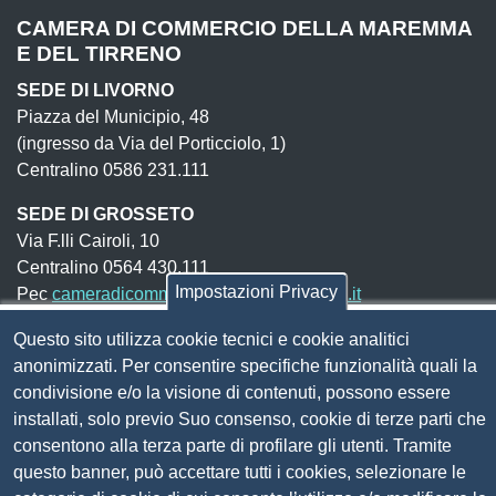
CAMERA DI COMMERCIO DELLA MAREMMA
E DEL TIRRENO
SEDE DI LIVORNO
Piazza del Municipio, 48
(ingresso da Via del Porticciolo, 1)
Centralino 0586 231.111
SEDE DI GROSSETO
Via F.lli Cairoli, 10
Centralino 0564 430.111
Impostazioni Privacy
Pec
cameradicommercio@pec.lg.camcom.it
Questo sito utilizza cookie tecnici e cookie analitici
Codice fiscale e Partita Iva:
01838690491
anonimizzati. Per consentire specifiche funzionalità quali la
condivisione e/o la visione di contenuti, possono essere
Codice univoco fatturazione elettronica:
UFN1JE
installati, solo previo Suo consenso, cookie di terze parti che
Pagare con PagoPA
consentono alla terza parte di profilare gli utenti. Tramite
questo banner, può accettare tutti i cookies, selezionare le