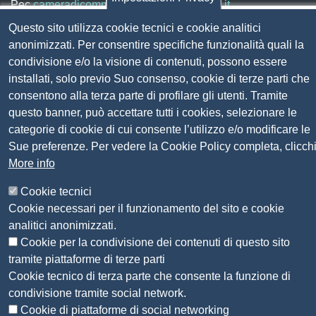
Pec
cameradicommercio@pec.lg.camcom.it
Questo sito utilizza cookie tecnici e cookie analitici
anonimizzati. Per consentire specifiche funzionalità quali la
Codice fiscale e Partita Iva:
01838690491
condivisione e/o la visione di contenuti, possono essere
Codice univoco fatturazione elettronica:
UFN1JE
installati, solo previo Suo consenso, cookie di terze parti che
Pagare con PagoPA
consentono alla terza parte di profilare gli utenti. Tramite
questo banner, può accettare tutti i cookies, selezionare le
categorie di cookie di cui consente l’utilizzo e/o modificare le
Seguici su
Sue preferenze. Per vedere la Cookie Policy completa, clicch
More info
Sito web
Amministrazione trasparente
Cookie tecnici
Mappa del sito
Cookie necessari per il funzionamento del sito e cookie
Privacy
analitici anonimizzati.
Social Media Policy
Cookie per la condivisione dei contenuti di questo sito
Dichiarazione di accessibilità
tramite piattaforme di terze parti
Feedback accessibilità
Cookie tecnico di terza parte che consente la funzione di
Siti tematici: Maremma e Tirreno Itinerari
condivisione tramite social network.
Cookie di piattaforme di social networking