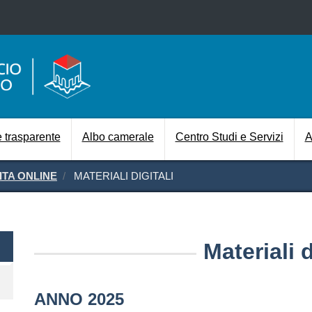
Salta al contenuto principale
Navigazione prin
 trasparente
Albo camerale
Centro Studi e Servizi
A
ITA ONLINE
MATERIALI DIGITALI
uita online
Materiali d
ANNO 2025