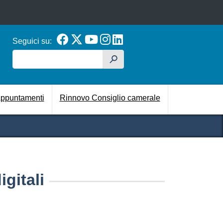
Seguici su:
Cerca
h
cipale
ppuntamenti
Rinnovo Consiglio camerale
igitali