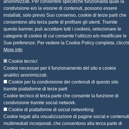
anonimizzati. Per consentire specifiche funzionalità quali la
Codice fiscale e Partita Iva:
01838690491
condivisione e/o la visione di contenuti, possono essere
installati, solo previo Suo consenso, cookie di terze parti che
Codice univoco fatturazione elettronica:
UFN1JE
consentono alla terza parte di profilare gli utenti. Tramite
Pagare con PagoPA
questo banner, può accettare tutti i cookies, selezionare le
categorie di cookie di cui consente l’utilizzo e/o modificare le
Sue preferenze. Per vedere la Cookie Policy completa, clicch
Seguici su
More info
Sito web
Cookie tecnici
Amministrazione trasparente
Cookie necessari per il funzionamento del sito e cookie
Mappa del sito
analitici anonimizzati.
Privacy
Cookie per la condivisione dei contenuti di questo sito
Social Media Policy
tramite piattaforme di terze parti
Dichiarazione di accessibilità
Cookie tecnico di terza parte che consente la funzione di
Feedback accessibilità
condivisione tramite social network.
Siti tematici: Maremma e Tirreno Itinerari
Cookie di piattaforme di social networking
Cookie legati alla visualizzazione di pagine social e contenuti
© 2026 CAMERA DI COMMERCIO DELLA
multimediali incorporati, che consentono alla terza parte di
MAREMMA E DEL TIRRENO