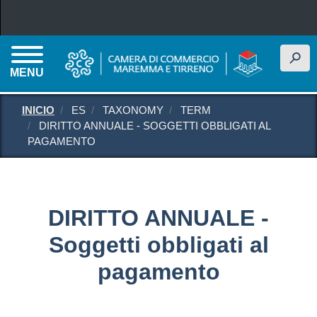
Pasar al contenido principal
h
MENU
INICIO
ES
TAXONOMY
TERM
DIRITTO ANNUALE - SOGGETTI OBBLIGATI AL
PAGAMENTO
DIRITTO ANNUALE -
Soggetti obbligati al
pagamento