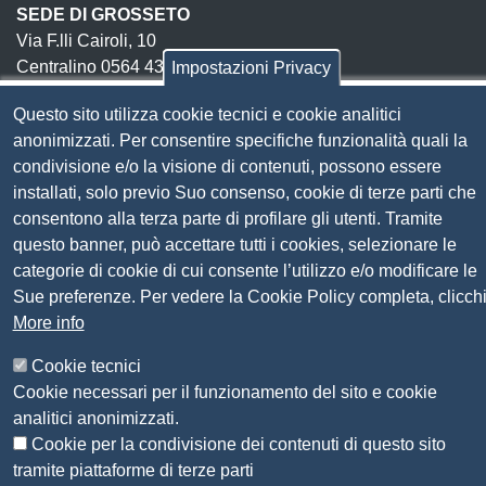
SEDE DI GROSSETO
Via F.lli Cairoli, 10
Centralino 0564 430.111
Impostazioni Privacy
Pec
cameradicommercio@pec.lg.camcom.it
Questo sito utilizza cookie tecnici e cookie analitici
anonimizzati. Per consentire specifiche funzionalità quali la
Codice fiscale e Partita Iva:
01838690491
condivisione e/o la visione di contenuti, possono essere
installati, solo previo Suo consenso, cookie di terze parti che
Codice univoco fatturazione elettronica:
UFN1JE
consentono alla terza parte di profilare gli utenti. Tramite
Pagare con PagoPA
questo banner, può accettare tutti i cookies, selezionare le
categorie di cookie di cui consente l’utilizzo e/o modificare le
Seguici su
Sue preferenze. Per vedere la Cookie Policy completa, clicch
More info
Sito web
Amministrazione trasparente
Cookie tecnici
Mappa del sito
Cookie necessari per il funzionamento del sito e cookie
Privacy
analitici anonimizzati.
Social Media Policy
Cookie per la condivisione dei contenuti di questo sito
Dichiarazione di accessibilità
tramite piattaforme di terze parti