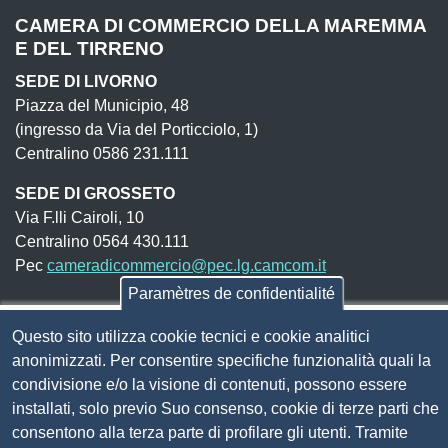
CAMERA DI COMMERCIO DELLA MAREMMA
E DEL TIRRENO
SEDE DI LIVORNO
Piazza del Municipio, 48
(ingresso da Via del Porticciolo, 1)
Centralino 0586 231.111
SEDE DI GROSSETO
Via F.lli Cairoli, 10
Centralino 0564 430.111
Pec
cameradicommercio@pec.lg.camcom.it
Paramètres de confidentialité
Codice fiscale e Partita Iva:
01838690491
Questo sito utilizza cookie tecnici e cookie analitici
Codice univoco fatturazione elettronica:
UFN1JE
anonimizzati. Per consentire specifiche funzionalità quali la
condivisione e/o la visione di contenuti, possono essere
Pagare con PagoPA
installati, solo previo Suo consenso, cookie di terze parti che
consentono alla terza parte di profilare gli utenti. Tramite