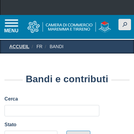
Aller au contenu principal
h
MENU
ACCUEIL
FR
BANDI
Bandi e contributi
Cerca
Stato