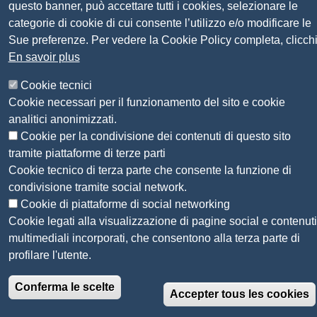
Seguici su
questo banner, può accettare tutti i cookies, selezionare le
categorie di cookie di cui consente l’utilizzo e/o modificare le
Sue preferenze. Per vedere la Cookie Policy completa, clicch
Sito web
Amministrazione trasparente
En savoir plus
Mappa del sito
Privacy
Cookie tecnici
Social Media Policy
Cookie necessari per il funzionamento del sito e cookie
Dichiarazione di accessibilità
analitici anonimizzati.
Feedback accessibilità
Cookie per la condivisione dei contenuti di questo sito
Siti tematici: Maremma e Tirreno Itinerari
tramite piattaforme di terze parti
Cookie tecnico di terza parte che consente la funzione di
condivisione tramite social network.
© 2026 CAMERA DI COMMERCIO DELLA
Cookie di piattaforme di social networking
MAREMMA E DEL TIRRENO
Cookie legati alla visualizzazione di pagine social e contenuti
multimediali incorporati, che consentono alla terza parte di
profilare l'utente.
Conferma le scelte
Accepter tous les cookies