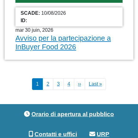
SCADE:
10/08/2026
ID:
mar 30 juin, 2026
Avviso per la partecipazione a
InBuyer Food 2026
Pagination
Page suivante
Dernière page
1
2
3
4
››
Last »
Footer menu
Orario di apertura al pubblico
Contatti e uffici
URP