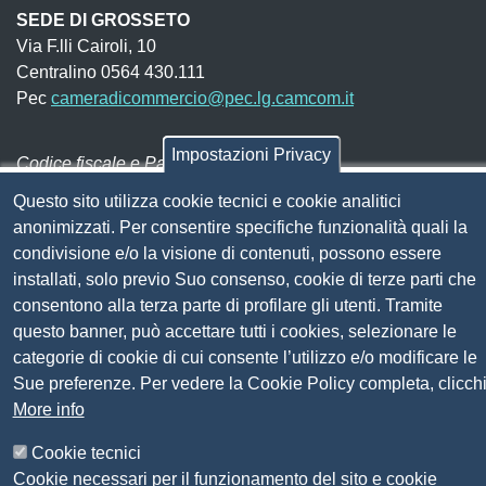
SEDE DI GROSSETO
Via F.lli Cairoli, 10
Centralino 0564 430.111
Pec
cameradicommercio@pec.lg.camcom.it
Impostazioni Privacy
Codice fiscale e Partita Iva:
01838690491
Codice univoco fatturazione elettronica:
UFN1JE
Questo sito utilizza cookie tecnici e cookie analitici
anonimizzati. Per consentire specifiche funzionalità quali la
Pagare con PagoPA
condivisione e/o la visione di contenuti, possono essere
installati, solo previo Suo consenso, cookie di terze parti che
Seguici su
consentono alla terza parte di profilare gli utenti. Tramite
questo banner, può accettare tutti i cookies, selezionare le
categorie di cookie di cui consente l’utilizzo e/o modificare le
Sito web
Amministrazione trasparente
Sue preferenze. Per vedere la Cookie Policy completa, clicch
Mappa del sito
More info
Privacy
Social Media Policy
Cookie tecnici
Dichiarazione di accessibilità
Cookie necessari per il funzionamento del sito e cookie