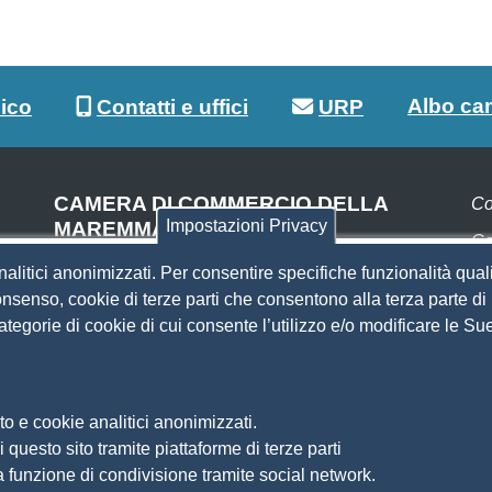
Albo ca
lico
Contatti e uffici
URP
CAMERA DI COMMERCIO DELLA
Co
Impostazioni Privacy
MAREMMA E DEL TIRRENO
Co
SEDE DI LIVORNO
nalitici anonimizzati. Per consentire specifiche funzionalità quali
Pa
Piazza del Municipio, 48
nsenso, cookie di terze parti che consentono alla terza parte di p
(ingresso da Via del Porticciolo, 1)
 categorie di cookie di cui consente l’utilizzo e/o modificare le 
S
Centralino 0586 231.111
SEDE DI GROSSETO
Si
Am
Via F.lli Cairoli, 10
o e cookie analitici anonimizzati.
Ma
Centralino 0564 430.111
 questo sito tramite piattaforme di terze parti
Pr
Pec
cameradicommercio@pec.lg.camcom.it
a funzione di condivisione tramite social network.
So