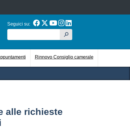
Seguici su:
Cerca
h
cipale
ppuntamenti
Rinnovo Consiglio camerale
e alle richieste
i