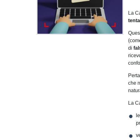
La Ca
tenta
Quest
(come
di
fa
ricev
confo
Perta
che n
natur
La Ca
l
p
ve