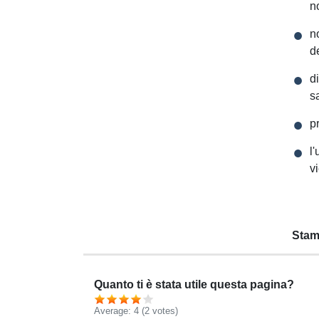
n
n
d
d
s
p
l
v
Stam
Quanto ti è stata utile questa pagina?
Average:
4
(2 votes)