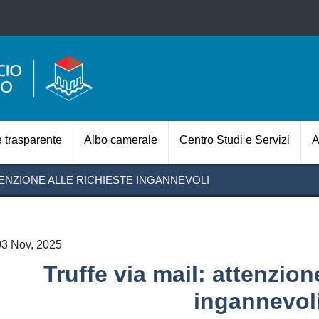
Salta al contenuto principale
Navigazione prin
 trasparente
Albo camerale
Centro Studi e Servizi
A
TENZIONE ALLE RICHIESTE INGANNEVOLI
03 Nov, 2025
Truffe via mail: attenzion
ingannevol