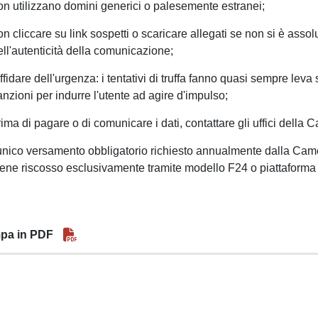
on utilizzano domini generici o palesemente estranei;
on cliccare su link sospetti o scaricare allegati se non si è asso
ell'autenticità della comunicazione;
iffidare dell'urgenza: i tentativi di truffa fanno quasi sempre le
anzioni per indurre l'utente ad agire d'impulso;
rima di pagare o di comunicare i dati, contattare gli uffici dell
'unico versamento obbligatorio richiesto annualmente dalla Came
iene riscosso esclusivamente tramite modello F24 o piattaform
pa in PDF