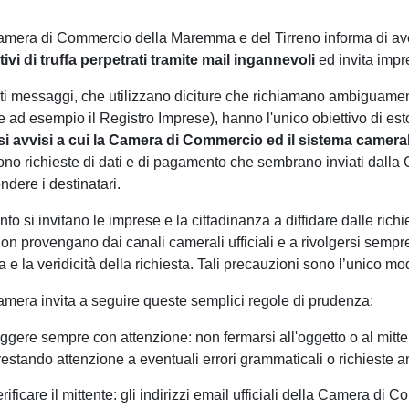
mera di Commercio della Maremma e del Tirreno informa di aver
tivi di truffa perpetrati tramite mail ingannevoli
ed invita imp
i messaggi, che utilizzano diciture che richiamano ambiguamen
 ad esempio il Registro Imprese), hanno l'unico obiettivo di estor
lsi avvisi a cui la Camera di Commercio ed il sistema cameral
ono richieste di dati e di pagamento che sembrano inviati dalla C
ndere i destinatari.
nto si invitano le imprese e la cittadinanza a diffidare dalle ri
on provengano dai canali camerali ufficiali e a rivolgersi semp
a e la veridicità della richiesta. Tali precauzioni sono l’unico mo
mera invita a seguire queste semplici regole di prudenza:
eggere sempre con attenzione: non fermarsi all'oggetto o al mitten
restando attenzione a eventuali errori grammaticali o richieste 
rificare il mittente: gli indirizzi email ufficiali della Camera di 