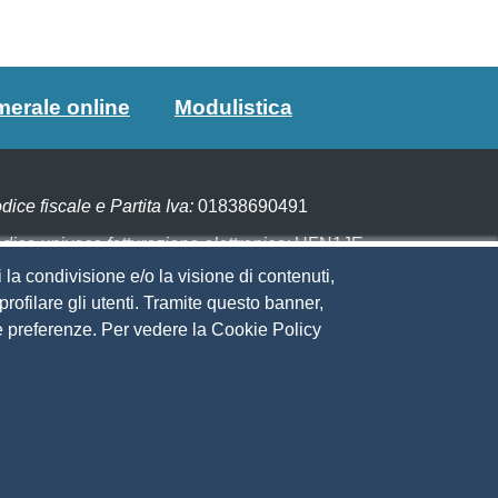
merale online
Modulistica
dice fiscale e Partita Iva:
01838690491
dice univoco fatturazione elettronica:
UFN1JE
 la condivisione e/o la visione di contenuti,
gare con PagoPA
rofilare gli utenti. Tramite questo banner,
Sue preferenze. Per vedere la Cookie Policy
eguici su
to web
ministrazione trasparente
ppa del sito
ivacy
cial Media Policy