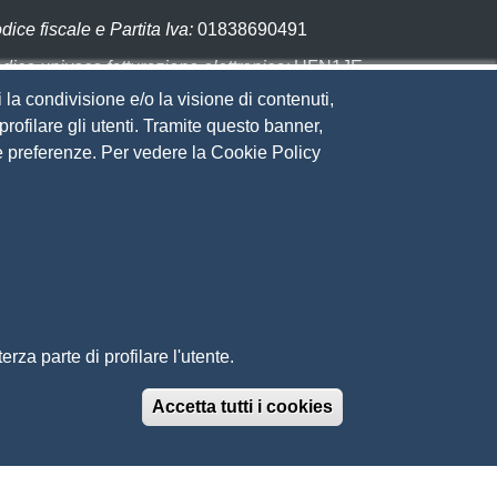
dice fiscale e Partita Iva:
01838690491
dice univoco fatturazione elettronica:
UFN1JE
 la condivisione e/o la visione di contenuti,
gare con PagoPA
rofilare gli utenti. Tramite questo banner,
Sue preferenze. Per vedere la Cookie Policy
eguici su
to web
ministrazione trasparente
ppa del sito
ivacy
cial Media Policy
chiarazione di accessibilità
rza parte di profilare l'utente.
edback accessibilità
ti tematici: Maremma e Tirreno Itinerari
Accetta tutti i cookies
Revoca il conse