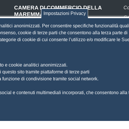
CAMERA DI COMMERCIO DELLA
Co
Impostazioni Privacy
MAREMMA E DEL TIRRENO
Co
SEDE DI LIVORNO
nalitici anonimizzati. Per consentire specifiche funzionalità quali
Pa
Piazza del Municipio, 48
nsenso, cookie di terze parti che consentono alla terza parte di p
(ingresso da Via del Porticciolo, 1)
 categorie di cookie di cui consente l’utilizzo e/o modificare le 
S
Centralino 0586 231.111
SEDE DI GROSSETO
Si
Am
Via F.lli Cairoli, 10
o e cookie analitici anonimizzati.
Ma
Centralino 0564 430.111
 questo sito tramite piattaforme di terze parti
Pr
Pec
cameradicommercio@pec.lg.camcom.it
a funzione di condivisione tramite social network.
So
Di
ocial e contenuti multimediali incorporati, che consentono alla te
Fe
Si
 MAREMMA E DEL TIRRENO