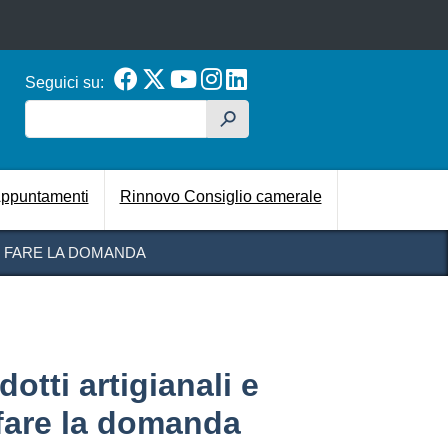
Seguici su:
Cerca
h
cipale
ppuntamenti
Rinnovo Consiglio camerale
ME FARE LA DOMANDA
dotti artigianali e
 fare la domanda