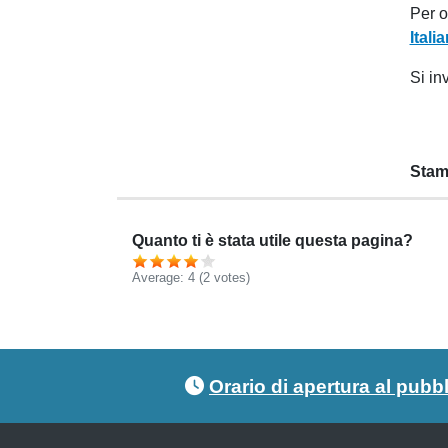
Per o
Itali
Si in
Stam
Quanto ti è stata utile questa pagina?
Average:
4
(2 votes)
Footer menu
Orario di apertura al pubb