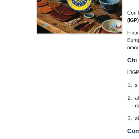
Con l
(IGP)
Finor
Europ
omog
Chi 
L'IGP
s
a
g
a
Com