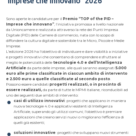
Imprese che innovano” 2026
Sono aperte le candidature per il
Premio “TOP of the PID –
Imprese che innovano”
, l’iniziativa promossa a livello nazionale
da Unioncamere e realizzata attraverso la rete dei Punti Impresa
Digitale (PID) delle Camere di commercio, nata con lo scopo di
diffondere la cultura digitale e sostenibile tra le Micro, Piccole e Medie
Imprese.
L'edizione 2026 ha l'obiettivo di individuare e dare visibilità a iniziative
e progetti innovativi che consentano di comprendere e sfruttare al
meglio le potenzialità delle
tecnologie 4.0 e dell’Intelligenza
Artificiale
da parte delle imprese, alle quali saranno assegnati
5.000
euro alle prime classificate in ciascun ambito di intervento
e 2.500 euro a quelle classificate al secondo posto
.
Possono essere candidati
progetti realizzati, o in procinto di
essere realizzati,
da parte di tutte le MPMI italiane, riconducibili ad
uno dei seguenti due ambiti di intervento:
casi di utilizzo innovativi
: progetti che applicano in maniera
nuova tecnologie 4.0 e applicativi esistenti di Intelligenza
Artificiale, superando gli utilizzi comuni; l'obiettivo è premiare
applicazioni che creano servizi nuovi o migliorano l'efficienza di
quelli già esistenti;
soluzioni innovative
: progetti che sviluppano nuovi strumenti