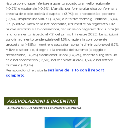
risulta comunque inferiore a quanto accaduto a livello regionale
(-0,7%) e nazionale (-0,9%). L'analisi per forma giuridica conferma la
crescita delle sole società di capitali (+3,1%): calano società di persone
(-2,5%), imprese individuali (-0,5%) e le "altre" forme giuridiche (-3,6%).
Dal punto di vista della natimortalità, il trimestre ha registrato 1.112
nuove iscrizioni e 1.137 cessazioni, per un saldo negativo di 25 unità (in
miglioramento rispetto al -121 del primo trimestre 2025). Le iscrizioni
sono in aumento tendenziale dell'1,3% grazie alla componente
grossetana (+5,5%), mentre le cessazioni sono in diminuzione del 6,7%.
A livello settoriale, si segnala la crescita del turismo (alloggio e
ristorazione, +0,3%) e delle costruzioni (+0,4%), mentre si registra un
calo nel commercio (-2,5%), nel manifatturiero (-1,3%) e nel settore
primario (-0,6%).
Per approfondire visita la
sezione del sito con il report
completo
.
AGEVOLAZIONI E INCENTIVI
A CURA DELLO SPORTELLO PUNTO IMPRESA