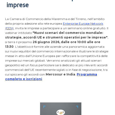
imprese
La Camera di Commercio della Maremma e del Tirreno, nell'ambito
della propria adesione alla rete europea
Enterprise Europe Network
(EEN)
, invita le imprese a partecipare a un seminario online gratuito. Il
webinar intitolato
"Nuovi scenari del commercio mondiale:
strategie, accordi UE e strumenti operativi per le imprese"
,
si terrà il prossimo
26 giugno 2026, dalle ore 10:00 alle ore
13:30
. L'obiettivo è fornire alle aziende una panoramica aggiornata
sui nuovi equilibri del commercio internazionale e illustrare le strategie
messe in atto dall'Unione Europea per rafforzare la competitività delle
imprese sui mercati globali. Verranno analizzati gli attuali scenari
geopolitici ed un focus particolare sarà dedicato ai più rilevanti accordi
commerciali dell'UE recentemente siglati o in fase di negoziazione, tra
cui spiccano gli accordi con
Mercosur e India
.
Programma
completo e iscrizioni
.