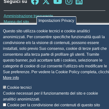
Seguici su
Sito web
Amministrazione trasparente
Impostazioni Privacy
Mappa del sito
Privacy
Questo sito utilizza cookie tecnici e cookie analitici
Social Media Policy
anonimizzati. Per consentire specifiche funzionalità quali la
Dichiarazione di accessibilità
condivisione e/o la visione di contenuti, possono essere
Feedback accessibilità
installati, solo previo Suo consenso, cookie di terze parti che
Siti tematici: Maremma e Tirreno Itinerari
consentono alla terza parte di profilare gli utenti. Tramite
questo banner, può accettare tutti i cookies, selezionare le
© 2026 CAMERA DI COMMERCIO DELLA
categorie di cookie di cui consente l’utilizzo e/o modificare le
MAREMMA E DEL TIRRENO
Sue preferenze. Per vedere la Cookie Policy completa, clicch
More info
Cookie tecnici
Cookie necessari per il funzionamento del sito e cookie
analitici anonimizzati.
Cookie per la condivisione dei contenuti di questo sito